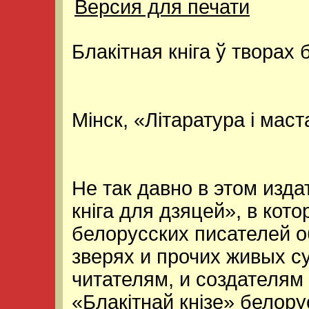
Версия для печати
Блакiтная кнiга ў творах 
Мiнск, «Лiтаратура i маст
Не так давно в этом изд
кнiга для дзяцей», в кот
белорусских писателей о
зверях и прочих живых с
читателям, и создателям
«Блакiтнай кнiзе» белор