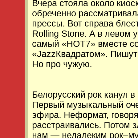
Вчера стояла около киос
обреченно рассматривал
прессы. Вот справа блес
Rolling Stone. А в левом 
самый «НОТ7» вместе со
«JazzКвадратом». Пишут
Но про чужую.
Белорусский рок канул в
Первый музыкальный оче
эфира. Неформат, говоря
расстраивались. Потом з
нам — недалеким рок–му