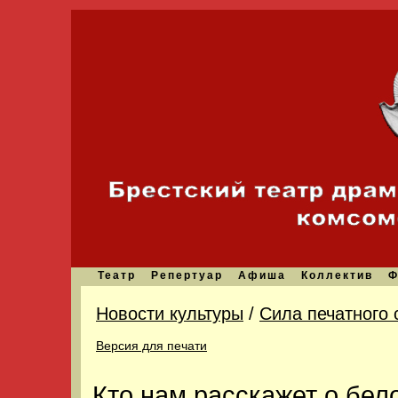
Театр
Репертуар
Афиша
Коллектив
Ф
Новости культуры
/
Сила печатного 
Версия для печати
Кто нам расскажет о бел