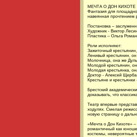
МЕЧТА О ДОН КИХОТЕ
Фантазия для площадног
навеянная прочтением 
Постановка – заслуженн
Художник - Виктор Леси
Пластика – Ольга Роман
Роли исполняют:
Зажиточный крестьянин, 
Ленивый крестьянин, он
Молочница, она же Дуль
Молодой крестьянин, он
Молодая крестьянка, он
Доктор - Алексей Щерба
Крестьяне и крестьянки 
Брестский академически
доказывать, что классик
Театр впервые представ
ходулях. Смелая режис
новую страницу о дальн
«Мечта о Дон Кихоте» –
романтичный как юношес
костюмы, невероятные 