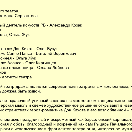
о театра,
романа Сервантеса
ый деятель искусств РБ - Александр Козак
н
ова, Ольга Жук
он же Дон Кихот - Олег Бузук
 же Санчо Панса - Виталий Воронкович
синея - Ольга Жук
 же Алонсо - Олег Киргинцев
а же племянница - Оксана Лойдова
ков
- артисты театра
й театр драмы является современным театральным коллективом, к
а должна быть живой.
ляет красочный уличный спектакль с множеством танцевальных но
серская мысль и свежее художественное решение открывают в изв
их странствиях героя-романтика Дон Кихота и его возлюбленной – 
 спектакль праздничный и искрометный как барселонский карнавал,
кая любовь, благородный и искренний как сам Рыцарь Печальног
трюки с использованием фрагментов театра огня, интересное муз