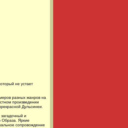
оторый не устает
меров разных жанров на
естном произведении
прекрасной Дульсинеи.
 загадочный и
о Образа. Яркие
ыкальное сопровождение