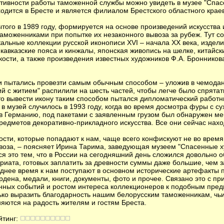
ативности работы таможенной службы можно увидеть в музее "Спа
ходится в Бресте и является филиалом Брестского областного крае
ытого в 1989 году, формируется на основе произведений искусства
таможенниками при попытке их незаконного вывоза за рубеж. Тут 
альные коллекции русской иконописи XVI – начала XX века, издел
кавказские пояса и кинжалы, японская живопись на шелке, китайск
кости, а также произведения известных художников Ф.А. Бронникова
и пытались провезти самым обычным способом – уложив в чемодан.
ий с житием" распилили на шесть частей, чтобы легче было спрятат
то вывести икону таким способом пытался дипломатический работ
 в музей случилось в 1993 году, когда во время досмотра фуры с с
в Германию, под пакетами с заявленным грузом был обнаружен ме
редметов декоративно-прикладного искусства. Все они сейчас нахо
ости, которые попадают к нам, чаще всего конфискуют не во время
ввоза, – поясняет Ирина Тарима, заведующая музеем "Спасенные 
ся это тем, что в России на сегодняшний день сложился довольно
риата, готовых заплатить за древности суммы даже большие, чем 
днее время к нам поступают в основном исторические артефакты 
рдена, медали, книги, документы, фото и прочее. Связано это с 
ных событий и ростом интереса коллекционеров к подобным пред
лько выразить благодарность нашим белорусским таможенникам, ч
яются на радость жителям и гостям Бреста.
йтинг: