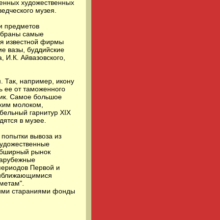
сенных художественных
ведческого музея.
 и предметов
собраны самые
ия известной фирмы
ие вазы, буддийские
, И.К. Айвазовского,
 Так, например, икону
ь ее от таможенного
ник. Самое большое
ухим молоком,
бельный гарнитур XIX
дятся в музее.
 попытки вывоза из
художественные
 обширный рынок
зарубежные
периодов Первой и
приближающимися
метам".
ьими стараниями фонды