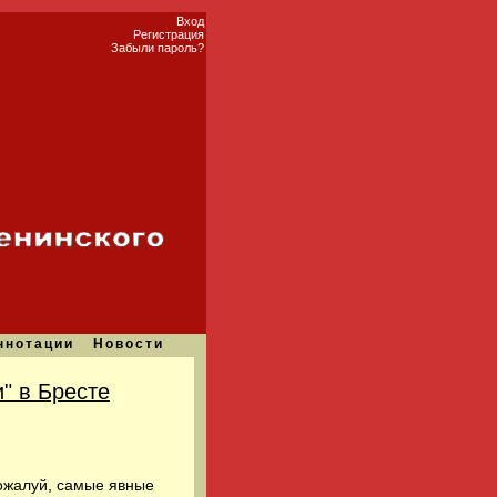
Вход
Регистрация
Забыли пароль?
ннотации
Новости
" в Бресте
ожалуй, самые явные