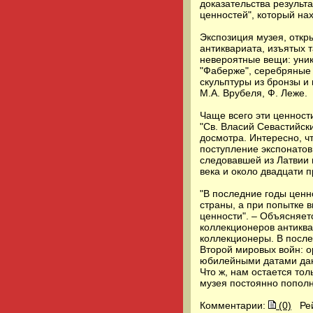
доказательства результ
ценностей", который на
Экспозиция музея, откр
антиквариата, изъятых 
невероятные вещи: уник
"Фаберже", серебряные 
скульптуры из бронзы и 
М.А. Врубеля, Ф. Леже.
Чаще всего эти ценност
"Св. Власий Севастийск
досмотра. Интересно, ч
поступление экспонатов
следовавшей из Латвии 
века и около двадцати п
"В последние годы ценн
страны, а при попытке 
ценности". – Объясняет
коллекционеров антиква
коллекционеры. В после
Второй мировых войн: о
юбилейными датами дан
Что ж, нам остается то
музея постоянно пополн
Комментарии:
(0)
Ре